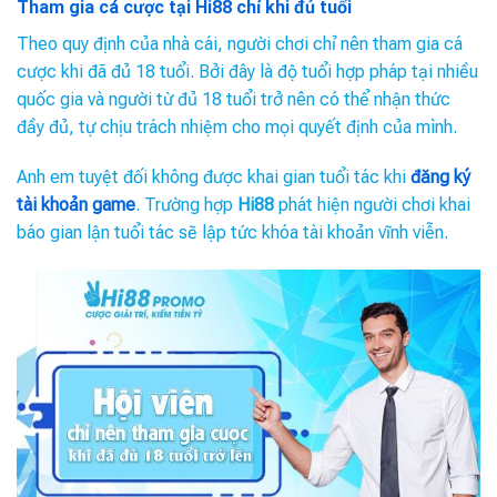
Tham gia cá cược tại Hi88 chỉ khi đủ tuổi
Theo quy định của nhà cái, người chơi chỉ nên tham gia cá
cược khi đã đủ 18 tuổi. Bởi đây là độ tuổi hợp pháp tại nhiều
quốc gia và người từ đủ 18 tuổi trở nên có thể nhận thức
đầy đủ, tự chịu trách nhiệm cho mọi quyết định của mình.
Anh em tuyệt đối không được khai gian tuổi tác khi
đăng ký
tài khoản game
. Trường hợp
Hi88
phát hiện người chơi khai
báo gian lận tuổi tác sẽ lập tức khóa tài khoản vĩnh viễn.