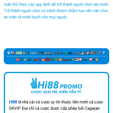
tuân thủ theo các quy định để trở thành người chơi văn minh.
Trở thành người chơi có trách nhiệm nhằm tạo nên sân chơi
an toàn và minh bạch cho mọi người.
Hi88
là nhà cái cá cược uy tín thuộc liên minh cá cược
OKVIP. Địa chỉ cá cược được cấp phép bởi Cagayan