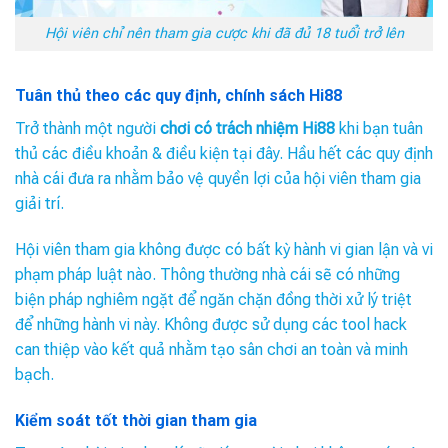
Hội viên chỉ nên tham gia cược khi đã đủ 18 tuổi trở lên
Tuân thủ theo các quy định, chính sách Hi88
Trở thành một người
chơi có trách nhiệm Hi88
khi bạn tuân
thủ các điều khoản & điều kiện tại đây. Hầu hết các quy định
nhà cái đưa ra nhằm bảo vệ quyền lợi của hội viên tham gia
giải trí.
Hội viên tham gia không được có bất kỳ hành vi gian lận và vi
phạm pháp luật nào. Thông thường nhà cái sẽ có những
biện pháp nghiêm ngặt để ngăn chặn đồng thời xử lý triệt
để những hành vi này. Không được sử dụng các tool hack
can thiệp vào kết quả nhằm tạo sân chơi an toàn và minh
bạch.
Kiểm soát tốt thời gian tham gia