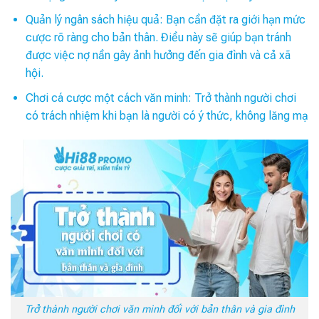
Quản lý ngân sách hiệu quả: Bạn cần đặt ra giới hạn mức
cược rõ ràng cho bản thân. Điều này sẽ giúp bạn tránh
được việc nợ nần gây ảnh hưởng đến gia đình và cả xã
hội.
Chơi cá cược một cách văn minh: Trở thành người chơi
có trách nhiệm khi bạn là người có ý thức, không lăng mạ
Trở thành người chơi văn minh đối với bản thân và gia đình