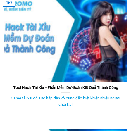
Th7
tool hack tài xỉu
Tool Hack Tài Xỉu – Phần Mềm Dự Đoán Kết Quả Thành Công
Game tài xỉu có sức hấp dẫn vô cùng đặc biệt khiến nhiều người
chơi [...]