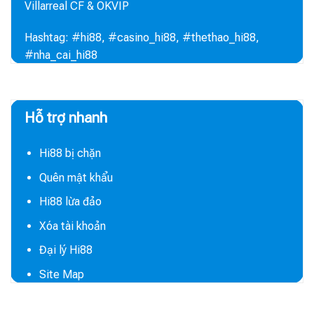
Villarreal CF & OKVIP
Hashtag: #hi88, #casino_hi88, #thethao_hi88,
#nha_cai_hi88
Hỗ trợ nhanh
Hi88 bị chặn
Quên mật khẩu
Hi88 lừa đảo
Xóa tài khoản
Đại lý Hi88
Site Map