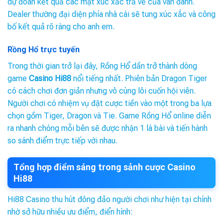
dự đoán kết quả các mặt xúc xắc trả về của ván đánh.
Dealer thường đại diện phía nhà cái sẽ tung xúc xắc và công
bố kết quả rõ ràng cho anh em.
Rồng Hổ trực tuyến
Trong thời gian trở lại đây, Rồng Hổ dần trở thành dòng
game
Casino Hi88
nổi tiếng nhất. Phiên bản Dragon Tiger
có cách chơi đơn giản nhưng vô cùng lôi cuốn hội viên.
Người chơi có nhiệm vụ đặt cược tiền vào một trong ba lựa
chọn gồm Tiger, Dragon và Tie. Game Rồng Hổ online diễn
ra nhanh chóng mỗi bên sẽ được nhận 1 lá bài và tiến hành
so sánh điểm trực tiếp với nhau.
Tổng hợp điểm sáng trong sảnh cược Casino
Hi88
Hi88 Casino thu hút đông đảo người chơi như hiện tại chính
nhờ sở hữu nhiều ưu điểm, điển hình: