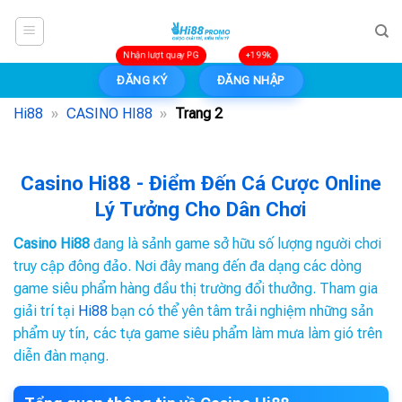
Bỏ
qua
nội
dung
ĐĂNG KÝ
ĐĂNG NHẬP
Hi88
»
CASINO HI88
»
Trang 2
Casino Hi88 - Điểm Đến Cá Cược Online
Lý Tưởng Cho Dân Chơi
Casino Hi88
đang là sảnh game sở hữu số lượng người chơi
truy cập đông đảo. Nơi đây mang đến đa dạng các dòng
game siêu phẩm hàng đầu thị trường đổi thưởng. Tham gia
giải trí tại
Hi88
bạn có thể yên tâm trải nghiệm những sản
phẩm uy tín, các tựa game siêu phẩm làm mưa làm gió trên
diễn đàn mạng.